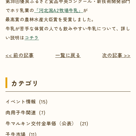
第38回優良ふるさと食品中央コンクール・新技術開発部門
でホリ乳業の
「河北潟A2牧場牛乳」
が
最高賞の農林水産大臣賞を受賞しました。
牛乳が苦手な体質の人でも飲みやすい牛乳について、詳し
い説明は
コチラ
<< 前の記事
一覧に戻る
次の記事 >>
カテゴリ
イベント情報 (15)
肉用子牛関連 (7)
牛マルキン交付金単価（公表） (21)
子牛市場 (11)